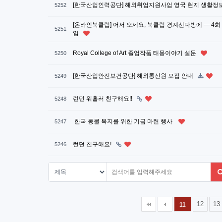
[한국산업인력공단] 해외취업지원사업 영국 현지 생활정
5252
[온라인북클럽] 어서 오세요, 북클럽 경계선다방에 — 4회
5251
임
Royal College of Art 졸업작품 태몽이야기 설문
5250
[한국산업안전보건공단] 해외통신원 모집 안내
5249
런던 워홀러 친구해요!!
5248
한국 동물 복지를 위한 기금 마련 행사
5247
런던 친구해요!
5246
다음
맨끝
12
13
11