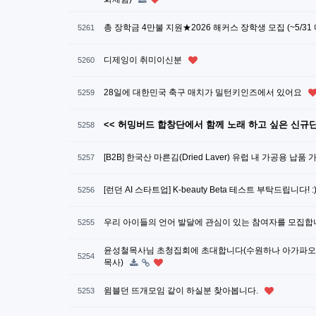
총 장학금 4만불 지원★2026 해커스 장학생 모집 (~5/31
5261
디제잉이 취미이신분
5260
28일에 대한민국 축구 매치가 밀턴키인즈에서 있어요
5259
<< 허밍버드 합창단에서 함께 노래 하고 싶은 신규단
5258
[B2B] 한국산 마른김(Dried Laver) 유럽 내 가공용 납품
5257
[런던 AI 스타트업] K-beauty Beta 테스트 부탁드립니다! :
5256
우리 아이들의 언어 발달에 관심이 있는 참여자를 모집합
5255
윤성철목사님 초청집회에 초대합니다(수원하나 아가파오
5254
목사)
윔블던 뜨개모임 같이 하실분 찾아봅니다.
5253