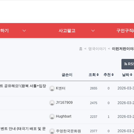
답하기
사고팔고
구인구직
홈
< 영국이야기 <
이런저런이야
RS
글쓴이
조회
추천
날짜
트 공유해요! (왕복 셔틀+입장
2026-03-
K엔터
2655
0
JY167909
2026-03-
2475
0
Hughbart
2026-03-
2237
1
이벤트 안내 (태극기 배포 및 문
2026-03-
주영한국문화원
2377
0