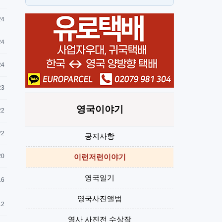
스
H
24
24
24
23
영국이야기
22
22
공지사항
이런저런이야기
20
영국일기
16
영국사진앨범
12
영사 사진전 수상작