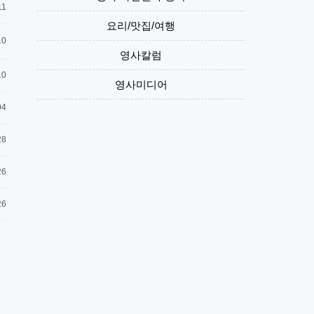
11
요리/맛집/여행
10
영사칼럼
10
영사미디어
04
28
26
26