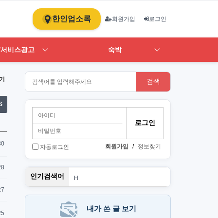
한인업소록
회원가입
로그인
/서비스광고
숙박
기
검색
S
30
회원가입
/
정보찾기
자동로그인
28
스
인기검색어
H
1
27
ST
art
뉴몰
내가 쓴 글 보기
25
PT