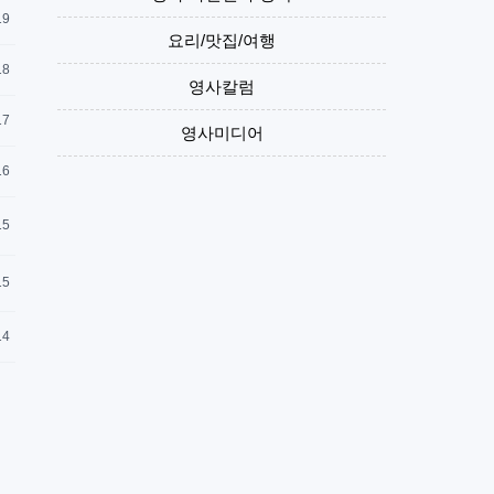
19
요리/맛집/여행
18
영사칼럼
17
영사미디어
16
15
15
14