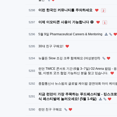
이런 한국인 커뮤니티를 주의하세요
5298
2
이제 이모티콘 사용이 가능합니다 😄
5297
1
5월 9일 Pharmaceutical Careers & Mentoring
5296
30대 친구 구해요!
5295
뉴몰든 Slow 조깅 크루 함께해요 (여성분만!!)
5294
런던 TWICE 콘서트 기간 (6월 3–7일) O2 Arena 팝업 
5293
템, 이벤트 굿즈 협업 가능하신 분을 찾고 있습니다.
종합통신사 뉴스핌의 글로벌 케이팝 경연대회 마이 케이
5292
지금 런던이 가장 주목하는 푸드페스티벌 - 킹스크
5291
식 페스티벌에 놀러오세요! (5월 1-4일)
런던 친구 구해요
5290