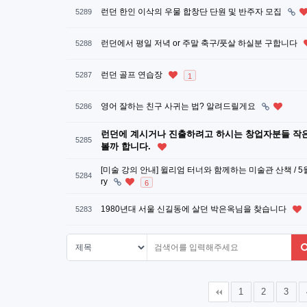
런던 한인 이삭의 우물 합창단 단원 및 반주자 모집
5289
런던에서 평일 저녁 or 주말 축구/풋살 하실분 구합니다
5288
런던 골프 연습장
5287
1
영어 잘하는 친구 사귀는 법? 알려드릴게요
5286
런던에 계시거나 진출하려고 하시는 창업자분들 작
5285
볼까 합니다.
[미술 강의 안내] 윌리엄 터너와 함께하는 미술관 산책 / 5월 9일
5284
ry
6
1980년대 서울 신길동에 살던 박은옥님을 찾습니다
5283
다음
맨끝
1
2
3