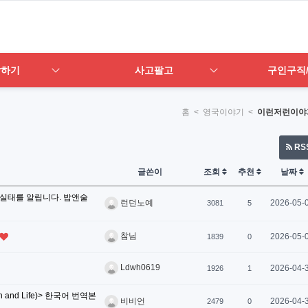
답하기
사고팔고
구인구직
홈
< 영국이야기 <
이런저런이야
RS
글쓴이
조회
추천
날짜
폐 실태를 알립니다. 밥앤술
2026-05-
런던노예
3081
5
참님
2026-05-
1839
0
Ldwh0619
2026-04-
1926
1
and Life)> 한국어 번역본
2026-04-
비비언
2479
0