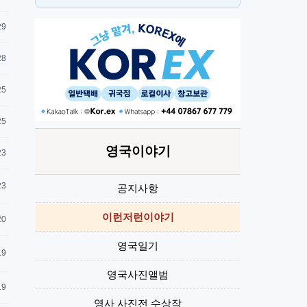
뉴몰든
1
29
28
25
25
영국이야기
23
23
공지사항
이런저런이야기
20
영국일기
19
영국사진앨범
19
영사 사진전 수상작