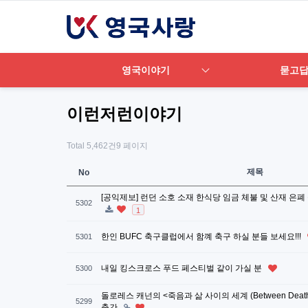
영국이야기
묻고
이런저런이야기
Total 5,462건
9 페이지
제목
No
[공익제보] 런던 소호 소재 한식당 임금 체불 및 산재 은
5302
1
한인 BUFC 축구클럽에서 함꼐 축구 하실 분들 보세요!!!
5301
내일 킹스크로스 푸드 페스티벌 같이 가실 분
5300
돌로레스 캐넌의 <죽음과 삶 사이의 세계 (Between Death 
5299
출간