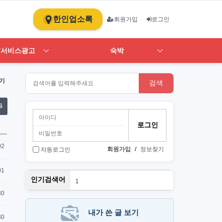
한인업소록
회원가입
로그인
/서비스광고
숙박
기
검색
S
02
회원가입
/
정보찾기
자동로그인
01
뉴몰든
인기검색어
1
h
30
st
art
PT
내가 쓴 글 보기
단기
30