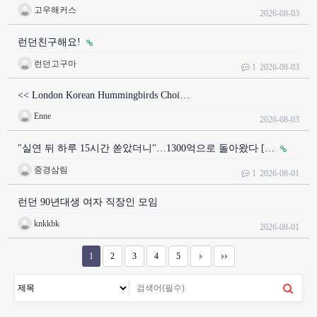
고우해커스
2026-08-03
런던친구해요!
런던고구마
1
2026-08-03
<< London Korean Hummingbirds Choi…
Enne
2026-08-03
"실연 뒤 하루 15시간 쏟았더니"…1300억으로 돌아왔다 […
중경삼림
1
2026-08-01
런던 90년대생 여자 직장인 모임
knkkbk
2026-08-01
1
2
3
4
5