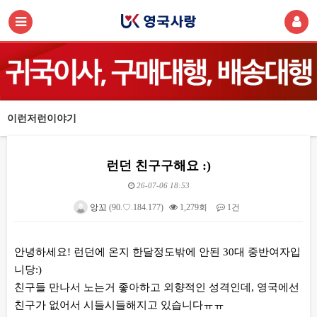
이런저런이야기
런던 친구구해요 :)
26-07-06 18:53
앙꼬
(90.♡.184.177)
1,279회
1건
본문
안녕하세요! 런던에 온지 한달정도밖에 안된 30대 중반여자입
니당:)
친구들 만나서 노는거 좋아하고 외향적인 성격인데, 영국에선
친구가 없어서 시들시들해지고 있습니다ㅠㅠ