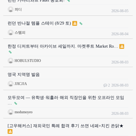
런던 카나리와프 Padel 동호회!
믜디
2026-08-05
런던 반나절 템플 스테이 (8/29 토)
스템피
2026-08-04
한정 디저트부터 아카이브 세일까지. 마켓루트 Market Ro…
HOBULSTUDIO
2026-08-03
영국 지역명 발음
JJICJJA
2
2026-08-03
모두모여 — 유학생·워홀러·해외 직장인을 위한 오프라인 모임
…
modumoyeo
2026-08-03
[고우해커스] 재외국민 특례 합격 후기 쓰면 네페+치킨 쏜닭★