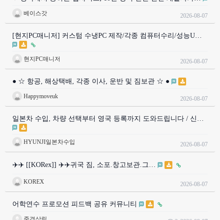
베이스갓
2026-08-07
[현지PC매니저] 커스텀 수냉PC 제작/각종 컴퓨터수리/성능U…
현지PC매니저
2026-08-07
● ☆ 항공, 해상택배, 각종 이사, 운반 및 짐보관 ☆ ●
Happymoveuk
2026-08-07
일본차 수입, 차량 선택부터 영국 등록까지 도와드립니다 / 신…
HYUNJI일본차수입
2026-08-07
✈️✈️ [[KORex]] ✈️✈️귀국 짐, 소포.창고보관.그…
KOREX
2026-08-07
어학연수 프로모션 피드백 공유 커뮤니티
중경삼림