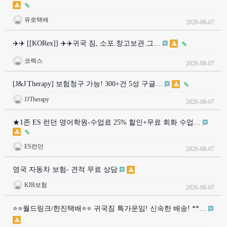
유로택배
2026-08-07
✈️✈️ [[KORex]] ✈️✈️귀국 짐, 소포.창고보관.그…
코렉스
2026-08-07
[J&J Therapy] 보험청구 가능! 300+건 5성 구글…
JJTherapy
2026-08-07
★1존 ES 런던 영어학원-수업료 25% 할인+무료 회화 수업…
ES런던
2026-08-07
영국 자동차 보험- 견적 무료 상담
KIB보험
2026-08-07
⭐⭐월드링크/한진택배⭐⭐ 귀국짐 특가운임! 신속한 배송! **…