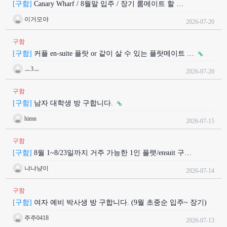
[구함]
Canary Wharf / 8월말 입주 / 장기 룸메이트 할 …
이거모야
2026-07-20
구함
[구함]
커플 en-suite 플랏 or 같이 살 수 있는 플랏메이트 …
ㅡ3ㅡ
2026-07-20
구함
[구함]
남자 대학생 방 구합니다.
himn
2026-07-15
구함
[구함]
8월 1~8/23일까지 거주 가능한 1인 플랫/ensuit 구…
냐냐냥이
2026-07-14
구함
[구함]
여자 예비 박사생 방 구합니다. (9월 초중순 입주~ 장기)
주주0418
2026-07-13