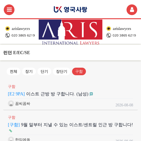
런던 E/EC/SE
전체
장기
단기
장단기
구함
구함
[E2 9PA]
이스트 근방 방 구합니다. (남성)
꼼씨꼼싸
2026-08-08
구함
[구함]
9월 말부터 지낼 수 있는 이스트/센트럴 인근 방 구합니다!
한입에쏙