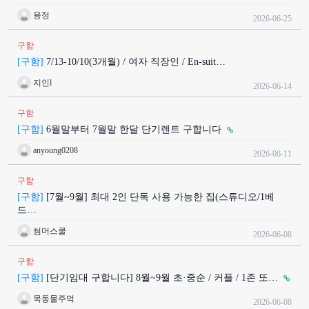
융정
2026-06-25
구함
[구함]
7/13-10/10(3개월) / 여자 직장인 / En-suit…
지인l
2026-06-14
구함
[구함]
6월말부터 7월말 한달 단기렌트 구합니다
anyoung0208
2026-06-11
구함
[구함]
[7월~9월] 최대 2인 단독 사용 가능한 집(스튜디오/1베
드…
썸머스쿨
2026-06-08
구함
[구함]
[단기임대 구합니다] 8월~9월 초·중순 / 커플 / 1존 또…
목동물주먹
2026-06-08