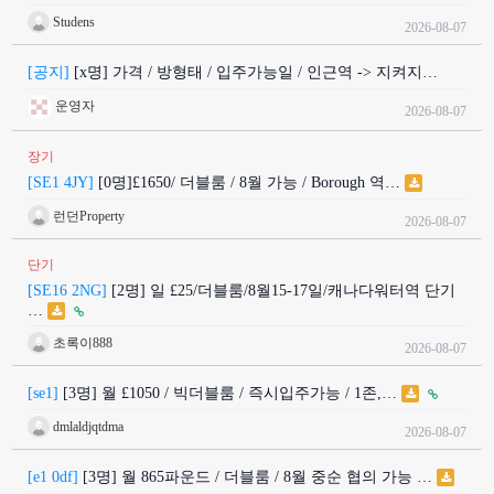
Studens
2026-08-07
[공지]
[x명] 가격 / 방형태 / 입주가능일 / 인근역 -> 지켜지…
운영자
2026-08-07
장기
[SE1 4JY]
[0명]£1650/ 더블룸 / 8월 가능 / Borough 역…
런던Property
2026-08-07
단기
[SE16 2NG]
[2명] 일 £25/더블룸/8월15-17일/캐나다워터역 단기
…
초록이888
2026-08-07
[se1]
[3명] 월 £1050 / 빅더블룸 / 즉시입주가능 / 1존,…
dmlaldjqtdma
2026-08-07
[e1 0df]
[3명] 월 865파운드 / 더블룸 / 8월 중순 협의 가능 …