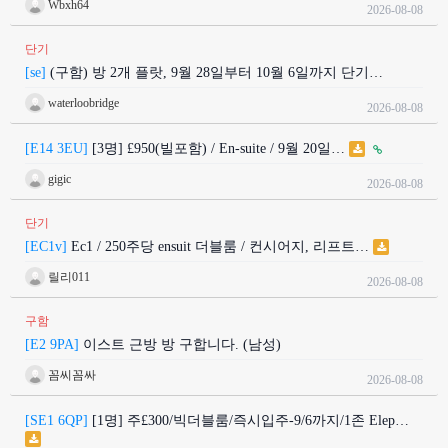
Wbxh64
2026-08-08
단기
[se]
(구함) 방 2개 플랏, 9월 28일부터 10월 6일까지 단기…
waterloobridge
2026-08-08
[E14 3EU]
[3명] £950(빌포함) / En-suite / 9월 20일…
gigic
2026-08-08
단기
[EC1v]
Ec1 / 250주당 ensuit 더블룸 / 컨시어지, 리프트…
릴리011
2026-08-08
구함
[E2 9PA]
이스트 근방 방 구합니다. (남성)
꼼씨꼼싸
2026-08-08
[SE1 6QP]
[1명] 주£300/빅더블룸/즉시입주-9/6까지/1존 Elep…