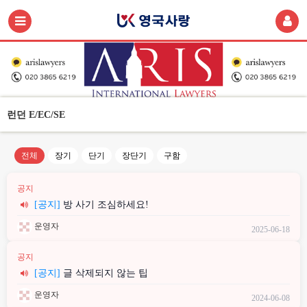
런던 E/EC/SE
전체
장기
단기
장단기
구함
공지
[공지]
방 사기 조심하세요!
운영자
2025-06-18
공지
[공지]
글 삭제되지 않는 팁
운영자
2024-06-08