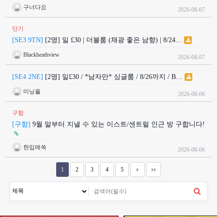
구너다요
2026-08-07
단기
[SE3 9TN]
[2명] 일 £30 | 더블룸 (채광 좋은 남향) | 8/24…
Blackheathview
2026-08-07
[SE4 2NE]
[2명] 일£30 / *남자만* 싱글룸 / 8/26까지 / B…
미닝풀
2026-08-06
구함
[구함]
9월 말부터 지낼 수 있는 이스트/센트럴 인근 방 구합니다!
한입에쏙
2026-08-06
1
2
3
4
5