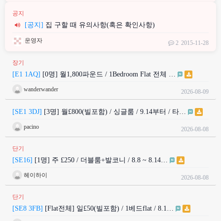
공지
[공지]
집 구할 때 유의사항(혹은 확인사항)
운영자
2
2015-11-28
장기
[E1 1AQ]
[0명] 월1,800파운드 / 1Bedroom Flat 전체 …
wanderwander
2026-08-09
[SE1 3DJ]
[3명] 월£800(빌포함) / 싱글룸 / 9.14부터 / 타…
pacino
2026-08-08
단기
[SE16]
[1명] 주 £250 / 더블룸+발코니 / 8.8 ~ 8.14…
헤이하이
2026-08-08
단기
[SE8 3FB]
[Flat전체] 일£50(빌포함) / 1베드flat / 8.1…