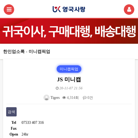
한인업소록 - 미니캡픽업
미니캡픽업
JS 미니캡
20-11-07 21:56
Tigers
4,314회
0건
검색
Tel
07533 407 316
Fax
Open
24hr