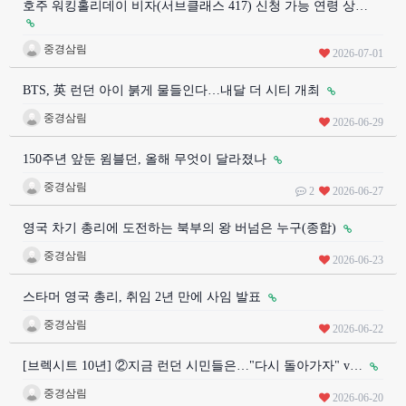
호주 워킹홀리데이 비자(서브클래스 417) 신청 가능 연령 상…
중경삼림
2026-07-01
BTS, 英 런던 아이 붉게 물들인다…내달 더 시티 개최
중경삼림
2026-06-29
150주년 앞둔 윔블던, 올해 무엇이 달라졌나
중경삼림
2
2026-06-27
영국 차기 총리에 도전하는 북부의 왕 버넘은 누구(종합)
중경삼림
2026-06-23
스타머 영국 총리, 취임 2년 만에 사임 발표
중경삼림
2026-06-22
[브렉시트 10년] ②지금 런던 시민들은…"다시 돌아가자" v…
중경삼림
2026-06-20