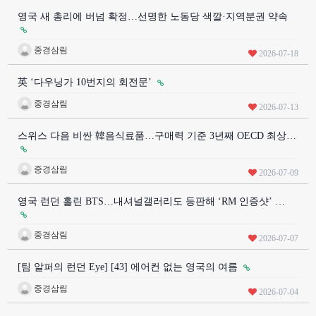
영국 새 총리에 버넘 확정…선명한 노동당 색깔·지역분권 약속
중경삼림
2026-07-18
英 ‘다우닝가 10번지의 회전문’
중경삼림
2026-07-13
스위스 다음 비싼 韓음식료품…구매력 기준 3년째 OECD 최상…
중경삼림
2026-07-09
영국 런던 홀린 BTS…내셔널갤러리도 등판해 ‘RM 인증샷’ …
중경삼림
2026-07-07
[팀 알퍼의 런던 Eye] [43] 에어컨 없는 영국의 여름
중경삼림
2026-07-04