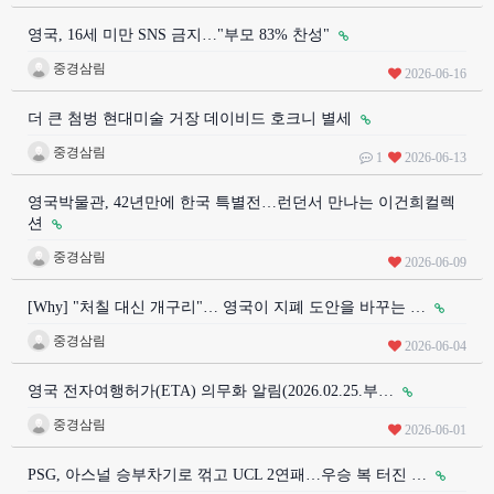
영국, 16세 미만 SNS 금지…"부모 83% 찬성"
중경삼림
2026-06-16
더 큰 첨벙 현대미술 거장 데이비드 호크니 별세
중경삼림
1
2026-06-13
영국박물관, 42년만에 한국 특별전…런던서 만나는 이건희컬렉
션
중경삼림
2026-06-09
[Why] "처칠 대신 개구리"… 영국이 지폐 도안을 바꾸는 …
중경삼림
2026-06-04
영국 전자여행허가(ETA) 의무화 알림(2026.02.25.부…
중경삼림
2026-06-01
PSG, 아스널 승부차기로 꺾고 UCL 2연패…우승 복 터진 …