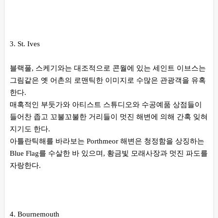
3. St. Ives
블랙풀, 스케기와는 대조적으로 콘월에 있는 세인트 이브스는
그림같은 옛 어촌의 로맨틱한 이미지로 수많은 관광객을 유혹
한다.
매혹적인 부둣가와 아티스트 스튜디오와 수공예품 상점들이
들어찬 좁고 꼬불꼬불한 거리들이 멋진 해변에 의해 간혹 잊혀
지기도 한다.
아틀란틱해를 바라보는 Porthmeor 해변은 청정함을 상징하는
Blue Flag를 수살한 바 있으며, 황금빛 모래사장과 멋진 파도를
자랑한다.
4. Bournemouth