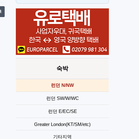
PT
H
록
숙박
런던 N/NW
런던 SW/W/WC
런던 E/EC/SE
Greater London(KT/SM/etc)
기타지역