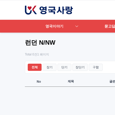
영국이야기
묻고
런던 N/NW
Total 0건
1 페이지
전체
장기
단기
장단기
구함
제목
글
No