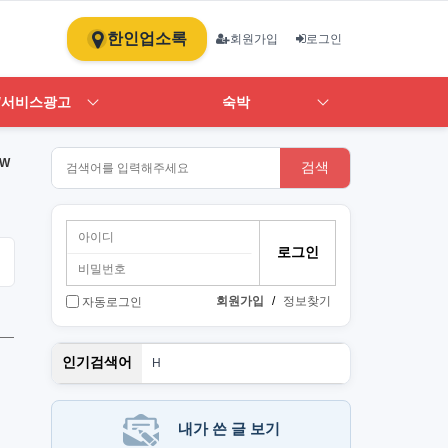
한인업소록
회원가입
로그인
/서비스광고
숙박
NW
검색
회원가입
/
정보찾기
자동로그인
PT
인기검색어
H
1
st
스
뉴몰
내가 쓴 글 보기
art