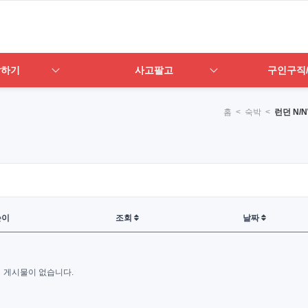
답하기
사고팔고
구인구직
홈
< 숙박 <
런던 N/
쓴이
조회
날짜
게시물이 없습니다.