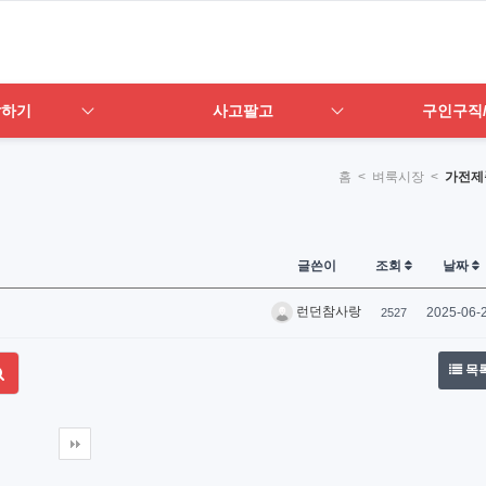
답하기
사고팔고
구인구직
홈
< 벼룩시장 <
가전제
글쓴이
조회
날짜
런던참사랑
2025-06-
2527
목