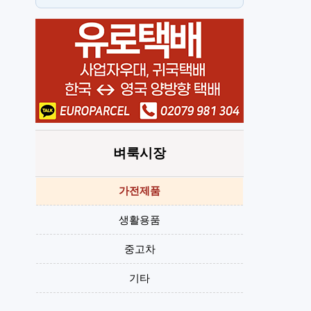
단기
H
벼룩시장
가전제품
생활용품
중고차
기타