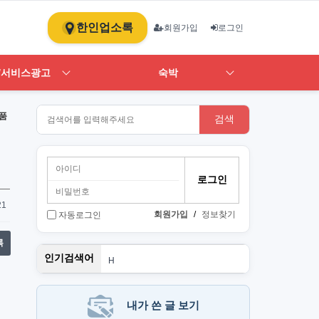
한인업소록
회원가입
로그인
/서비스광고
숙박
품
검색
21
회원가입
/
정보찾기
자동로그인
록
단기
인기검색어
H
1
st
스
PT
내가 쓴 글 보기
Art