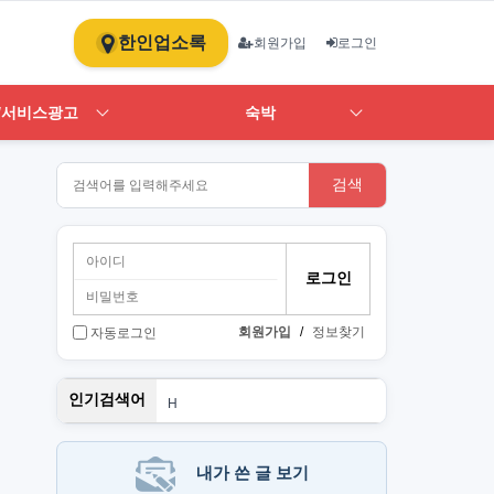
한인업소록
회원가입
로그인
/서비스광고
숙박
검색
회원가입
/
정보찾기
자동로그인
스
인기검색어
H
1
ST
art
뉴몰
내가 쓴 글 보기
PT