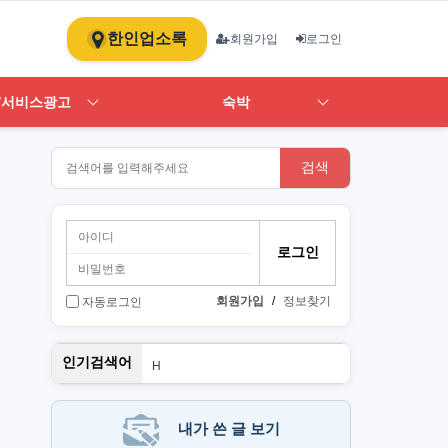
한인업소록
회원가입
로그인
/서비스광고
숙박
검색
회원가입
/
정보찾기
자동로그인
스
인기검색어
H
1
ST
art
뉴몰
내가 쓴 글 보기
PT