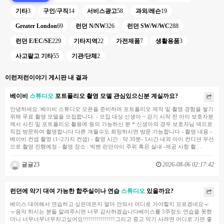
기타
3
구인/구직
14
서비스광고
58
과외/레슨
19
Greater London
69
런던 N/NW
326
런던 SW/W/WC
288
런던 E/EC/SE
229
기타지역
22
가전제품
7
생활용품
3
사고팔고 기타
55
기관/단체
2
이런저런이야기 게시판 내 결과
베이비
스튜디오
포트폴리오 촬영 모델 관심있으신분 계실까요?
안녕하세요. 베이비 스튜디오 오픈을 준비하며 포트폴리오 제작 및 촬영 경험을 쌓기
위해 무료 촬영 모델을 모집합니다. - 모집 대상 신생아 ~ 걷기 시작 전 아이 보호자분
께서 사진 및 포트폴리오 활용에 동의 가능하신 분 * 신생아의 경우 보호자님 댁으로
직접 방문하여 촬영합니다 다른 개월수도 희망하시면 방문 가능합니다 - 촬영 내용 -
베이비 컨셉 촬영 (1~2가지 컨셉) - 촬영 시간 : 약 30분- 1시간 내외 아이 컨디션 우선
으로 촬영 진행예정 - 촬영 장소 : 빅벤 런던아이 주위 혹은 실내 -제공 사항 촬…
귤귤23
2026-08-06 02:17:42
런던에 악기 대여 가능한 합주실이나 연습
스튜디오
있을까요?
베이스 대여해서 연습하고 싶은데온지 얼마 안되서 어디로 가야할지 모르겠네요ㅜ
ㅜ음악 하시는 분들 알려주시면 너무 감사하겠습니다베이스를 3주정도 연습을 못했
더니 너무너무너무치고싶어요!!!!!!!!!!!!!!!!그리고 중고 악기 사려면 어디로 가면 좋