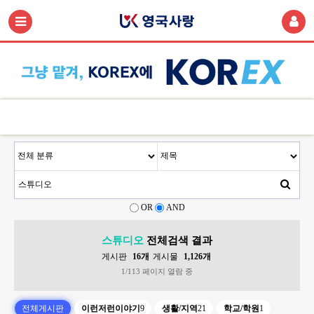
OR
AND
스튜디오
전체검색 결과
게시판
16개
게시물
1,126개
1/113 페이지 열람 중
전체게시판
이런저런이야기
9
생활/지역
21
학교/학원
1