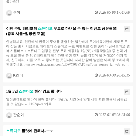
을까요??
쿠이
2026-05-06 17:47:00
이번 주말 해리포터
스튜디오
무료로 다녀올 수 있는 이벤트 공유해요!
(왕복 셔틀+입장권 포함)
안녕하세요, 런던에서 한국어 투어를 운영하는 빨간바지 투어예요이번에 새로운 투
어 상품 출시 기념으로 해리포터 스튜디오 무료 이벤트를 진행 중이라 공유드려요!왕
복 셔틀버스 + 스튜디오 입장권 전부 무료 제공4월 4일(토) / 4월 5일(일) 중 선택 가
능 모집 인원 총 10명해리포터 팬이라면 평생 잊지 못할 경험이 될 거예요아이와 함
께, 친구끼리, 커플 모두 다 좋아하는 곳입니다!자세한 참여 방법은 아래 링크에서 확
인해주세요 https://www.instagram.com/p/DWY0GVAF5kg/?utm_source=ig_web_co…
K엔터
2026-03-30 20:45:15
1월 5일
스튜디오
한장 양도 합니다
일정변경으로 인하여 판매 합니다.. 1월5일 시간 5시 인데 시간 확인 안해서 상관없
을 것 같습니다 0102qwer :카톡
관순이
2017-01-05 03:25:00
스튜디오
플랏에 관해서..ㅜㅜ