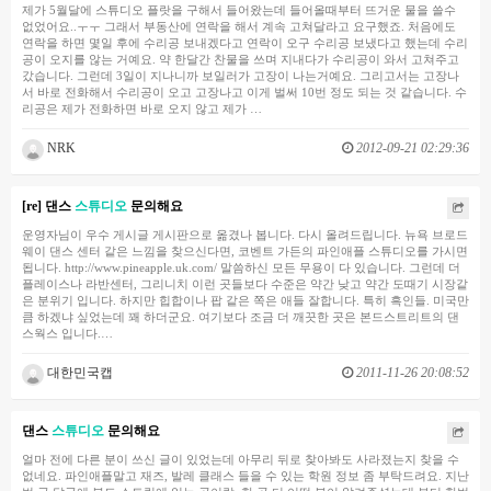
제가 5월달에 스튜디오 플랏을 구해서 들어왔는데 들어올때부터 뜨거운 물을 쓸수
없었어요..ㅜㅜ 그래서 부동산에 연락을 해서 계속 고쳐달라고 요구했죠. 처음에도
연락을 하면 몇일 후에 수리공 보내겠다고 연락이 오구 수리공 보냈다고 했는데 수리
공이 오지를 않는 거예요. 약 한달간 찬물을 쓰며 지내다가 수리공이 와서 고쳐주고
갔습니다. 그런데 3일이 지나니까 보일러가 고장이 나는거예요. 그리고서는 고장나
서 바로 전화해서 수리공이 오고 고장나고 이게 벌써 10번 정도 되는 것 같습니다. 수
리공은 제가 전화하면 바로 오지 않고 제가 …
NRK
2012-09-21 02:29:36
[re] 댄스
스튜디오
문의해요
운영자님이 우수 게시글 게시판으로 옮겼나 봅니다. 다시 올려드립니다. 뉴욕 브로드
웨이 댄스 센터 같은 느낌을 찾으신다면, 코벤트 가든의 파인애플 스튜디오를 가시면
됩니다. http://www.pineapple.uk.com/ 말씀하신 모든 무용이 다 있습니다. 그런데 더
플레이스나 라반센터, 그리니치 이런 곳들보다 수준은 약간 낮고 약간 도때기 시장같
은 분위기 입니다. 하지만 힙합이나 팝 같은 쪽은 애들 잘합니다. 특히 흑인들. 미국만
큼 하겠냐 싶었는데 꽤 하더군요. 여기보다 조금 더 깨끗한 곳은 본드스트리트의 댄
스웍스 입니다.…
대한민국캡
2011-11-26 20:08:52
댄스
스튜디오
문의해요
얼마 전에 다른 분이 쓰신 글이 있었는데 아무리 뒤로 찾아봐도 사라졌는지 찾을 수
없네요. 파인애플말고 재즈, 발레 클래스 들을 수 있는 학원 정보 좀 부탁드려요. 지난