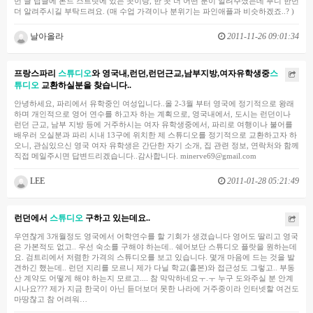
번 글 답글에 본드 스트릿에 있는 곳이랑, 한 곳 더 어떤 분이 알려주셨는데 부디 한번
더 알려주시길 부탁드려요. (매 수업 가격이나 분위기는 파인애플과 비슷하겠죠..? )
날아올라
2011-11-26 09:01:34
프랑스파리
스튜디오
와 영국내,런던,런던근교,남부지방,여자유학생중
스
튜디오
교환하실분을 찾습니다..
안녕하세요, 파리에서 유학중인 여성입니다..올 2-3월 부터 영국에 정기적으로 왕래
하며 개인적으로 영어 연수를 하고자 하는 계획으로, 영국내에서, 도시는 런던이나
런던 근교, 남부 지방 등에 거주하시는 여자 유학생중에서, 파리로 여행이나 불어를
배우러 오실분과 파리 시내 13구에 위치한 제 스튜디오를 정기적으로 교환하고자 하
오니, 관심있으신 영국 여자 유학생은 간단한 자기 소개, 집 관련 정보, 연락처와 함께
직접 메일주시면 답변드리겠습니다..감사합니다. minerve69@gmail.com
LEE
2011-01-28 05:21:49
런던에서
스튜디오
구하고 있는데요..
우연찮게 3개월정도 영국에서 어학연수를 할 기회가 생겼습니다 영어도 딸리고 영국
은 가본적도 없고.. 우선 숙소를 구해야 하는데.. 쉐어보단 스튜디오 플랏을 원하는데
요. 검트리에서 저렴한 가격의 스튜디오를 보고 있습니다. 몇개 마음에 드는 것을 발
견하긴 했는데.. 런던 지리를 모르니 제가 다닐 학교(홀본)와 접근성도 그렇고.. 부동
산 계약도 어떻게 해야 하는지 모르고.... 참 막막하네요ㅜ.ㅜ 누구 도와주실 분 안계
시나요??? 제가 지금 한국이 아닌 듣더보더 못한 나라에 거주중이라 인터넷할 여건도
마땅찮고 참 어려워…