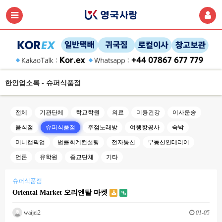
한인업소록 - 슈퍼식품점
전체
기관단체
학교학원
의료
미용건강
이사운송
음식점
슈퍼식품점
주점노래방
여행항공사
숙박
미니캡픽업
법률회계컨설팅
전자통신
부동산인테리어
언론
유학원
종교단체
기타
슈퍼식품점
Oriental Market 오리엔탈 마켓
waijei2
01-05