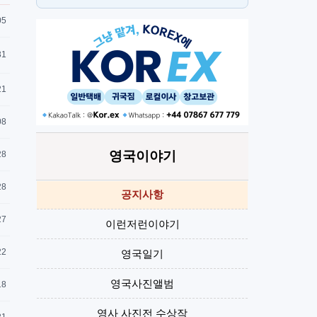
PT
H
05
31
21
08
영국이야기
28
28
공지사항
27
이런저런이야기
22
영국일기
영국사진앨범
18
영사 사진전 수상작