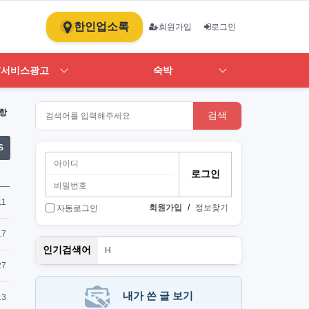
한인업소록
회원가입
로그인
/서비스광고
숙박
항
검색
S
11
회원가입
/
정보찾기
자동로그인
17
PT
인기검색어
H
1
27
st
스
뉴몰
내가 쓴 글 보기
13
art