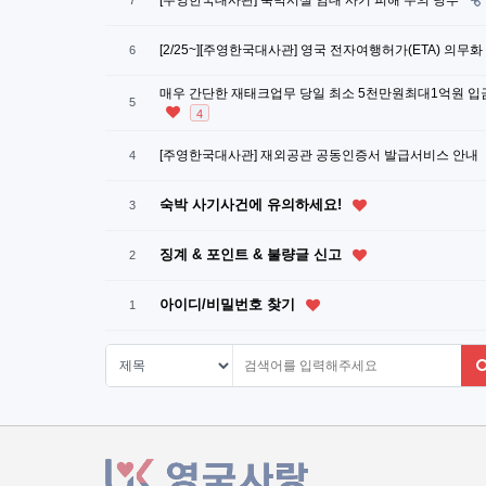
[주영한국대사관] 숙박시설 임대 사기 피해 주의 당부
7
[2/25~][주영한국대사관] 영국 전자여행허가(ETA) 의무
6
매우 간단한 재태크업무 당일 최소 5천만원최대1억원 입
5
4
[주영한국대사관] 재외공관 공동인증서 발급서비스 안내
4
숙박 사기사건에 유의하세요!
3
징계 & 포인트 & 불량글 신고
2
아이디/비밀번호 찾기
1