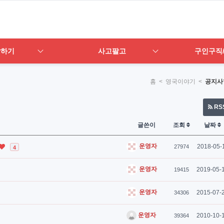
답하기
사고팔고
구인구직
홈
< 영국이야기 <
공지사
RS
글쓴이
조회
날짜
운영자
2018-05-
27974
4
운영자
2019-05-
19415
운영자
2015-07-
34306
운영자
2010-10-
39364