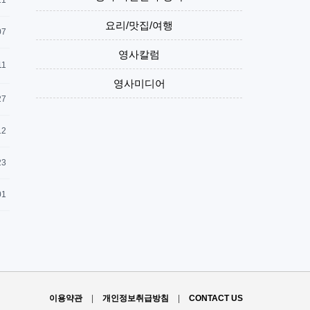
21
요리/맛집/여행
07
영사칼럼
11
영사미디어
27
12
23
01
이용약관
|
개인정보취급방침
|
CONTACT US