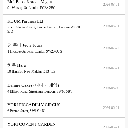
MukBap - Korean Vegan
2026-08-01
91 Worship St, London EC2A 2BG
KOUM Partners Ltd
2026-08-01
71-75 Shelton Street, Covent Garden, London WC2H
9JQ
전 투어 Jeon Tours
2026-07-22
1 Hidcote Gardens, London SW20 0UG
하루 Haru
2026-07-21
50 High St, New Malden KT3 4EZ
Danine Cakes (다니네 케익)
2026-06-30
4 Ellison Road, Streatham, London, SW16 5BY
YORI PICCADILLY CIRCUS
2026-06-21
6 Panton Street, SW1Y 4DL
YORI COVENT GARDEN
2026-06-21