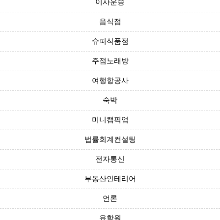
이사운송
음식점
슈퍼식품점
주점노래방
여행항공사
숙박
미니캡픽업
법률회계컨설팅
전자통신
부동산인테리어
언론
유학원