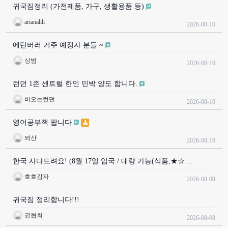
귀국짐정리 (가전제품, 가구, 생활용품 등)
arianalili
2026-08-10
에딘버러 거주 예정자 분들 ~
상범
2026-08-10
런던 1존 센트럴 한인 민박 양도 합니다.
비오는런던
2026-08-10
영어공부책 팝니다
뫼산
2026-08-10
한국 사다드려요! (8월 17일 입국 / 대량 가능(식품,★☆…
호호감자
2026-08-09
귀국짐 정리합니다!!!
권협회
2026-08-08