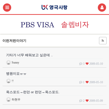
이런저런이야기
기타가 너무 배워보고 싶은데 ..
Sunny
3
2009-05-10
병원이요ㅠㅠ
!!
1
2009-05-10
옥스포드→런던 or 런던→옥스포드.
하현우
2
2009-05-09