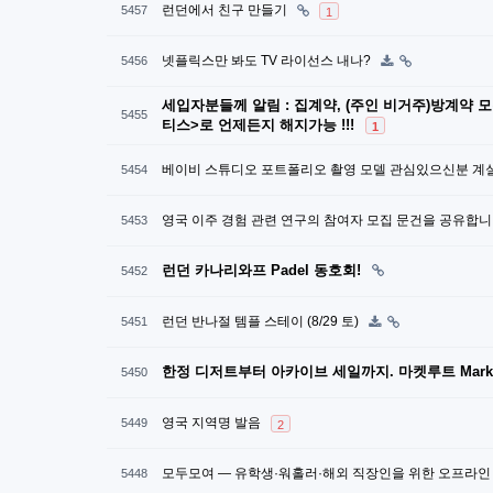
런던에서 친구 만들기
5457
1
넷플릭스만 봐도 TV 라이선스 내나?
5456
세입자분들께 알림 : 집계약, (주인 비거주)방계약 
5455
티스>로 언제든지 해지가능 !!!
1
베이비 스튜디오 포트폴리오 촬영 모델 관심있으신분 계
5454
영국 이주 경험 관련 연구의 참여자 모집 문건을 공유합니
5453
런던 카나리와프 Padel 동호회!
5452
런던 반나절 템플 스테이 (8/29 토)
5451
한정 디저트부터 아카이브 세일까지. 마켓루트 Market 
5450
영국 지역명 발음
5449
2
모두모여 — 유학생·워홀러·해외 직장인을 위한 오프라인
5448