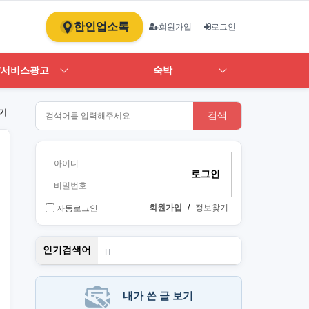
한인업소록
회원가입
로그인
/서비스광고
숙박
기
검색
회원가입
/
정보찾기
자동로그인
뉴몰든
인기검색어
H
1
st
PT
단기
내가 쓴 글 보기
Art