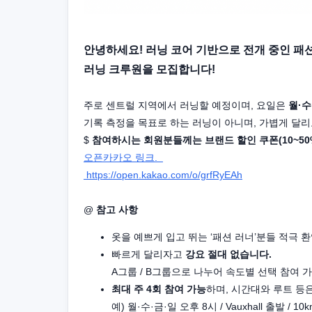
안녕하세요! 러닝 코어 기반으로 전개 중인 패
러닝 크루원을 모집합니다!
주로 센트럴 지역에서 러닝할 예정이며, 요일은
월·수
기록 측정을 목표로 하는 러닝이 아니며, 가볍게 달
$
참여하시는 회원분들께는 브랜드 할인 쿠폰(10~50
오픈카카오 링크.
https://open.kakao.com/o/grfRyEAh
@
참고 사항
옷을 예쁘게 입고 뛰는 ‘패션 러너’분들 적극 환
빠르게 달리자고
강요 절대 없습니다.
A그룹 / B그룹으로 나누어 속도별 선택 참여 
최대 주 4회 참여 가능
하며, 시간대와 루트 등
예) 월·수·금·일 오후 8시 / Vauxhall 출발 / 10