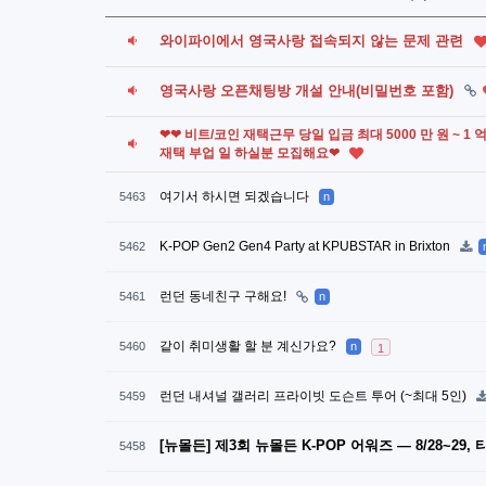
와이파이에서 영국사랑 접속되지 않는 문제 관련
영국사랑 오픈채팅방 개설 안내(비밀번호 포함)
❤❤ 비트/코인 재택근무 당일 입금 최대 5000 만 원 ~ 1
재택 부업 일 하실분 모집해요❤
여기서 하시면 되겠습니다
5463
n
K-POP Gen2 Gen4 Party at KPUBSTAR in Brixton
5462
런던 동네친구 구해요!
5461
n
같이 취미생활 할 분 계신가요?
5460
n
1
런던 내셔널 갤러리 프라이빗 도슨트 투어 (~최대 5인)
5459
[뉴몰든] 제3회 뉴몰든 K-POP 어워즈 — 8/28~29
5458