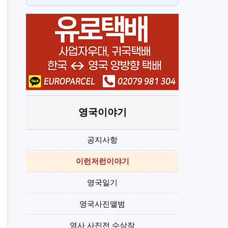
뉴몰든
H
영국이야기
공지사항
이런저런이야기
영국일기
영국사진앨범
영사 사진전 수상작