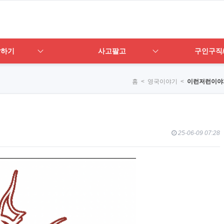
답하기
사고팔고
구인구직
홈
< 영국이야기 <
이런저런이야
25-06-09 07:28