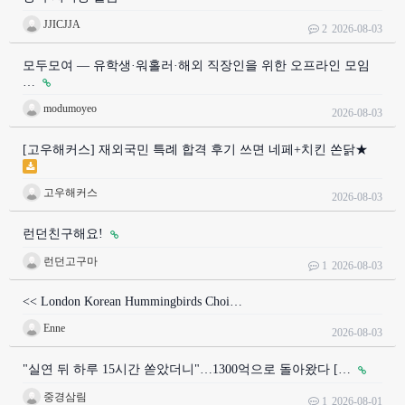
JJICJJA
2
2026-08-03
모두모여 — 유학생·워홀러·해외 직장인을 위한 오프라인 모임
…
modumoyeo
2026-08-03
[고우해커스] 재외국민 특례 합격 후기 쓰면 네페+치킨 쏜닭★
고우해커스
2026-08-03
런던친구해요!
런던고구마
1
2026-08-03
<< London Korean Hummingbirds Choi…
Enne
2026-08-03
"실연 뒤 하루 15시간 쏟았더니"…1300억으로 돌아왔다 […
중경삼림
1
2026-08-01