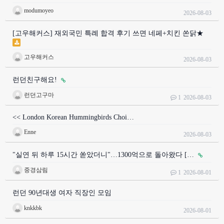
modumoyeo
2026-08-03
[고우해커스] 재외국민 특례 합격 후기 쓰면 네페+치킨 쏜닭★
고우해커스
2026-08-03
런던친구해요!
런던고구마
1
2026-08-03
<< London Korean Hummingbirds Choi…
Enne
2026-08-03
"실연 뒤 하루 15시간 쏟았더니"…1300억으로 돌아왔다 […
중경삼림
1
2026-08-01
런던 90년대생 여자 직장인 모임
knkkbk
2026-08-01