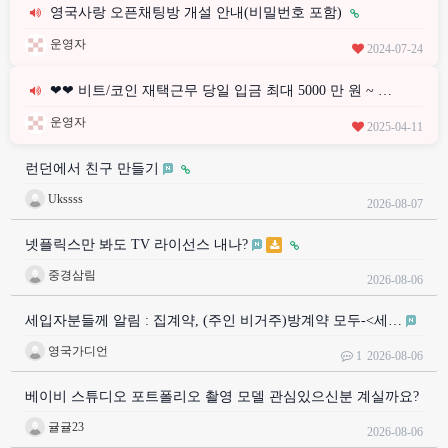
영국사랑 오픈채팅방 개설 안내(비밀번호 포함)
운영자
2024-07-24
❤❤ 비트/코인 재택근무 당일 입금 최대 5000 만 원 ~ …
운영자
2025-04-11
런던에서 친구 만들기
Ukssss
2026-08-07
넷플릭스만 봐도 TV 라이선스 내나?
중경삼림
2026-08-06
세입자분들께 알림 : 집계약, (주인 비거주)방계약 모두-<세…
영국가디언
1
2026-08-06
베이비 스튜디오 포트폴리오 촬영 모델 관심있으신분 계실까요?
귤귤23
2026-08-06