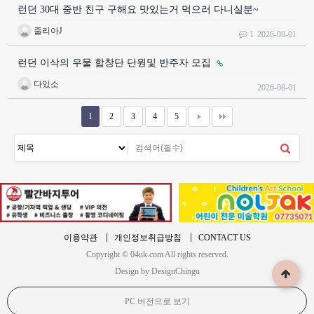
런던 30대 중반 친구 구해요 맛있는거 먹으러 다니실분~
줄리아J
1
2026-08-01
런던 이삭의 우물 합창단 단원및 반주자 모집
다있소
2026-08-01
1
2
3
4
5
이용약관
개인정보취급방침
CONTACT US
Copyright © 04uk.com All rights reserved.
Design by DesignChingu
PC 버전으로 보기