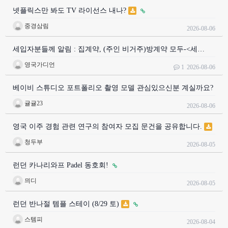
넷플릭스만 봐도 TV 라이선스 내나?
중경삼림
2026-08-06
세입자분들께 알림 : 집계약, (주인 비거주)방계약 모두-<세…
영국가디언
1
2026-08-06
베이비 스튜디오 포트폴리오 촬영 모델 관심있으신분 계실까요?
귤귤23
2026-08-06
영국 이주 경험 관련 연구의 참여자 모집 문건을 공유합니다.
청두부
2026-08-05
런던 카나리와프 Padel 동호회!
믜디
2026-08-05
런던 반나절 템플 스테이 (8/29 토)
스템피
2026-08-04