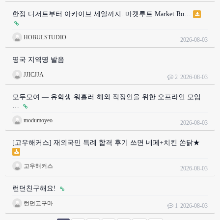
한정 디저트부터 아카이브 세일까지. 마켓루트 Market Ro…
HOBULSTUDIO
2026-08-03
영국 지역명 발음
JJICJJA
2
2026-08-03
모두모여 — 유학생·워홀러·해외 직장인을 위한 오프라인 모임
…
modumoyeo
2026-08-03
[고우해커스] 재외국민 특례 합격 후기 쓰면 네페+치킨 쏜닭★
고우해커스
2026-08-03
런던친구해요!
런던고구마
1
2026-08-03