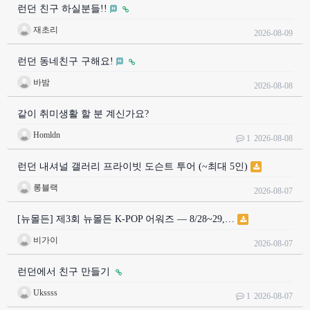
런던 친구 하실분들!!
재초리
2026-08-09
런던 동네친구 구해요!
바밤
2026-08-08
같이 취미생활 할 분 계신가요?
Homldn
1
2026-08-08
런던 내셔널 갤러리 프라이빗 도슨트 투어 (~최대 5인)
롱블랙
2026-08-07
[뉴몰든] 제3회 뉴몰든 K-POP 어워즈 — 8/28~29,…
비가이
2026-08-07
런던에서 친구 만들기
Ukssss
1
2026-08-07