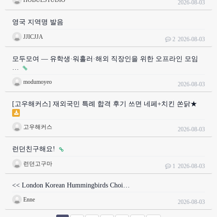
2026-08-03
영국 지역명 발음
JJICJJA
2
2026-08-03
모두모여 — 유학생·워홀러·해외 직장인을 위한 오프라인 모임
…
modumoyeo
2026-08-03
[고우해커스] 재외국민 특례 합격 후기 쓰면 네페+치킨 쏜닭★
고우해커스
2026-08-03
런던친구해요!
런던고구마
1
2026-08-03
<< London Korean Hummingbirds Choi…
Enne
2026-08-03