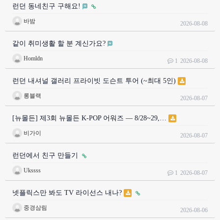
런던 동네친구 구해요!
바밤
2026-08-08
같이 취미생활 할 분 계신가요?
Homldn
1
2026-08-08
런던 내셔널 갤러리 프라이빗 도슨트 투어 (~최대 5인)
롱블랙
2026-08-07
[뉴몰든] 제3회 뉴몰든 K-POP 어워즈 — 8/28~29,…
비가이
2026-08-07
런던에서 친구 만들기
Ukssss
1
2026-08-07
넷플릭스만 봐도 TV 라이선스 내나?
중경삼림
2026-08-06