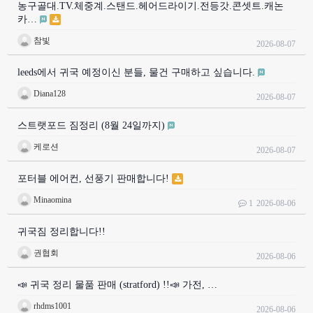
농구골대.TV.체중계.스탠드.헤어드라이기.전등갓.콘셋트.캐논
카…
참빛
2026-08-07
leeds에서 귀국 예정이신 분들, 물건 구매하고 싶습니다.
Diana128
2026-08-07
스트랫포드 짐정리 (8월 24일까지)
케로션
2026-08-07
포터블 에어컨, 선풍기 판매합니다!
Minaomina
1
2026-08-06
귀국짐 정리합니다!!
권협회
2026-08-06
📣 귀국 정리 물품 판매 (stratford) !!📣 가전, …
rhdms1001
2026-08-06