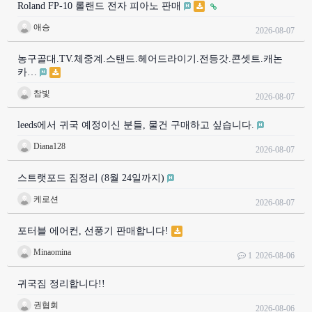
Roland FP-10 롤랜드 전자 피아노 판매
애승
2026-08-07
농구골대.TV.체중계.스탠드.헤어드라이기.전등갓.콘셋트.캐논
카…
참빛
2026-08-07
leeds에서 귀국 예정이신 분들, 물건 구매하고 싶습니다.
Diana128
2026-08-07
스트랫포드 짐정리 (8월 24일까지)
케로션
2026-08-07
포터블 에어컨, 선풍기 판매합니다!
Minaomina
1
2026-08-06
귀국짐 정리합니다!!
권협회
2026-08-06